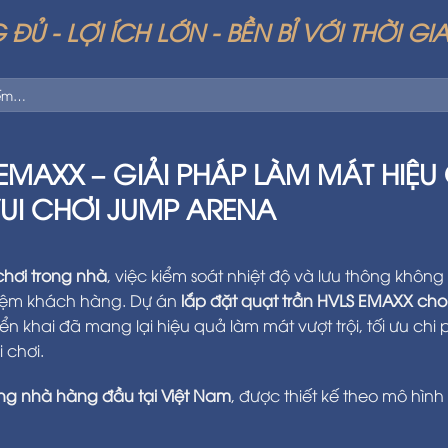
ĐỦ - LỢI ÍCH LỚN - BỀN BỈ VỚI THỜI GI
S EMAXX – GIẢI PHÁP LÀM MÁT HIỆ
UI CHƠI JUMP ARENA
chơi trong nhà
, việc kiểm soát nhiệt độ và lưu thông không 
ghiệm khách hàng. Dự án
lắp đặt quạt trần HVLS EMAXX cho
iển khai đã mang lại hiệu quả làm mát vượt trội, tối ưu chi 
 chơi.
ong nhà hàng đầu tại Việt Nam
, được thiết kế theo mô hình