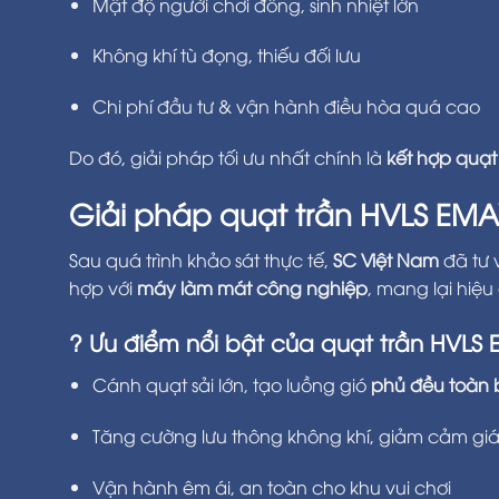
Mật độ người chơi đông, sinh nhiệt lớn
Không khí tù đọng, thiếu đối lưu
Chi phí đầu tư & vận hành điều hòa quá cao
Do đó, giải pháp tối ưu nhất chính là
kết hợp quạt
Giải pháp quạt trần HVLS EMA
Sau quá trình khảo sát thực tế,
SC Việt Nam
đã tư 
hợp với
máy làm mát công nghiệp
, mang lại hiệ
? Ưu điểm nổi bật của quạt trần HVLS
Cánh quạt sải lớn, tạo luồng gió
phủ đều toàn 
Tăng cường lưu thông không khí, giảm cảm giá
Vận hành êm ái, an toàn cho khu vui chơi