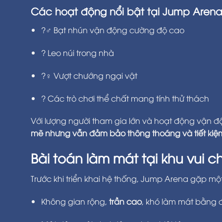
Các hoạt động nổi bật tại Jump Arena
?‍♂️ Bạt nhún vận động cường độ cao
? Leo núi trong nhà
?‍♀️ Vượt chướng ngại vật
? Các trò chơi thể chất mang tính thử thách
Với lượng người tham gia lớn và hoạt động vận độ
mẽ nhưng vẫn đảm bảo thông thoáng và tiết kiệ
Bài toán làm mát tại khu vui c
Trước khi triển khai hệ thống, Jump Arena gặp một
Không gian rộng,
trần cao
, khó làm mát bằng 