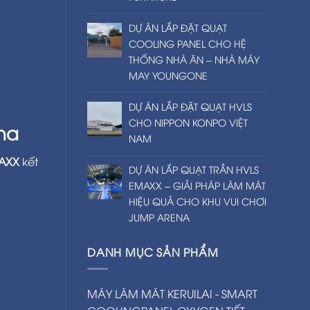
DỰ ÁN LẮP ĐẶT QUẠT
COOLING PANEL CHO HỆ
THỐNG NHÀ ĂN – NHÀ MÁY
MAY YOUNGONE
DỰ ÁN LẮP ĐẶT QUẠT HVLS
CHO NIPPON KONPO VIỆT
na
NAM
MAXX
kết
DỰ ÁN LẮP QUẠT TRẦN HVLS
EMAXX – GIẢI PHÁP LÀM MÁT
HIỆU QUẢ CHO KHU VUI CHƠI
JUMP ARENA
DANH MỤC SẢN PHẨM
MÁY LÀM MÁT KERUILAI - SMART