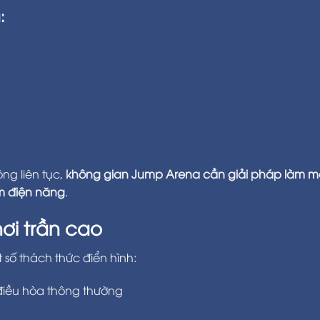
:
ng liên tục,
không gian Jump Arena cần giải pháp làm 
m điện năng
.
hơi trần cao
 số thách thức điển hình:
điều hòa thông thường