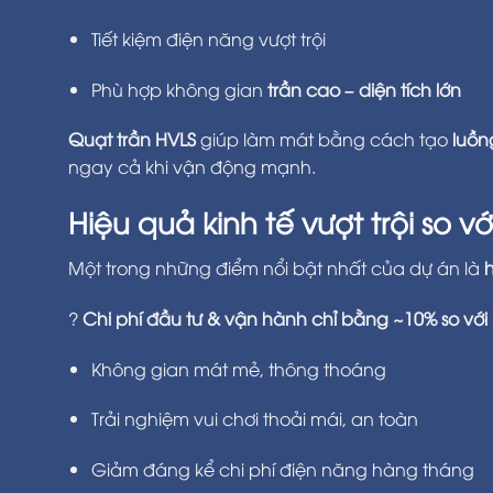
Tiết kiệm điện năng vượt trội
Phù hợp không gian
trần cao – diện tích lớn
Quạt trần HVLS
giúp làm mát bằng cách tạo
luồn
ngay cả khi vận động mạnh.
Hiệu quả kinh tế vượt trội so v
Một trong những điểm nổi bật nhất của dự án là
h
?
Chi phí đầu tư & vận hành chỉ bằng ~10% so với
Không gian mát mẻ, thông thoáng
Trải nghiệm vui chơi thoải mái, an toàn
Giảm đáng kể chi phí điện năng hàng tháng