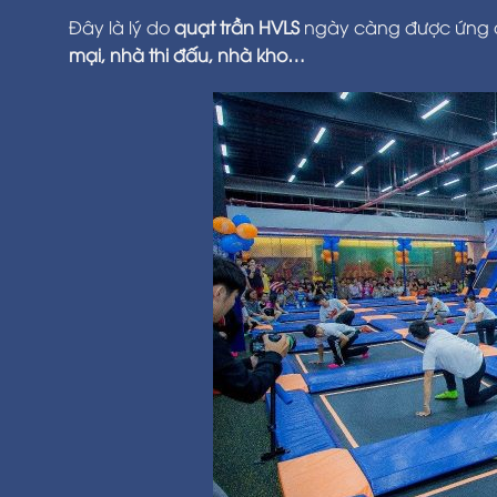
Đây là lý do
quạt trần HVLS
ngày càng được ứng d
mại, nhà thi đấu, nhà kho…