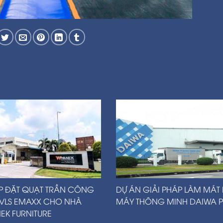
ẮP ĐẶT QUẠT TRẦN CÔNG
DỰ ÁN GIẢI PHÁP LÀM MÁT
HVLS EMAXX CHO NHÀ
MÁY THÔNG MINH DAIWA P
K FURNITURE