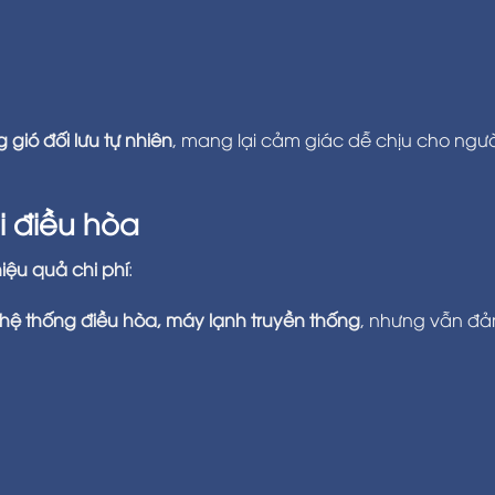
g gió đối lưu tự nhiên
, mang lại cảm giác dễ chịu cho ngườ
ới điều hòa
iệu quả chi phí
:
 hệ thống điều hòa, máy lạnh truyền thống
, nhưng vẫn đả