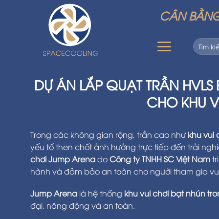
Skip
CÂN BẰNG 
to
content
Tìm
kiếm:
DỰ ÁN LẮP QUẠT TRẦN HVL
CHO KHU V
Trong các không gian rộng, trần cao như
khu vui 
yếu tố then chốt ảnh hưởng trực tiếp đến trải n
chơi Jump Arena
do
Công ty TNHH SC Việt Nam
tr
hành và đảm bảo an toàn cho người tham gia vui
Jump Arena
là hệ thống
khu vui chơi bạt nhún tr
đại, năng động và an toàn.