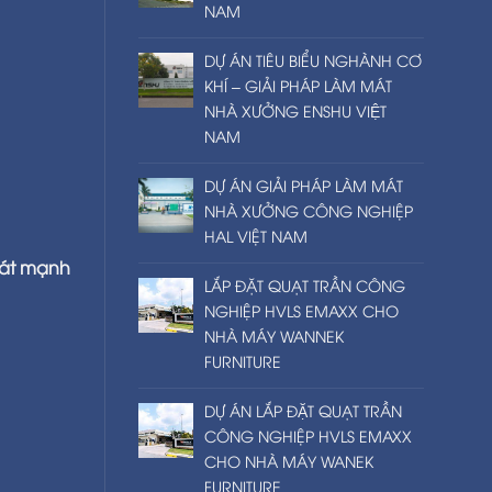
NAM
DỰ ÁN TIÊU BIỂU NGHÀNH CƠ
KHÍ – GIẢI PHÁP LÀM MÁT
NHÀ XƯỞNG ENSHU VIỆT
NAM
DỰ ÁN GIẢI PHÁP LÀM MÁT
NHÀ XƯỞNG CÔNG NGHIỆP
HAL VIỆT NAM
mát mạnh
LẮP ĐẶT QUẠT TRẦN CÔNG
NGHIỆP HVLS EMAXX CHO
NHÀ MÁY WANNEK
FURNITURE
DỰ ÁN LẮP ĐẶT QUẠT TRẦN
CÔNG NGHIỆP HVLS EMAXX
CHO NHÀ MÁY WANEK
FURNITURE