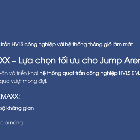
 trần HVLS công nghiệp với hệ thống thông gió làm mát
.
XX – Lựa chọn tối ưu cho Jump Are
vấn và triển khai
hệ thống quạt trần công nghiệp HVLS E
u quả vượt mong đợi.
 EMAXX:
bộ không gian
c oi nóng