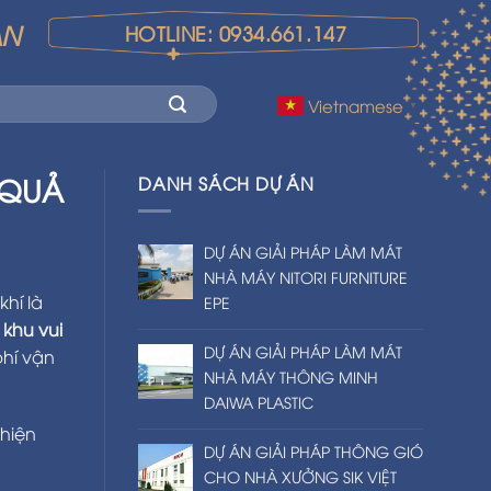
AN
HOTLINE: 0934.661.147
Vietnamese
▼
U QUẢ
DANH SÁCH DỰ ÁN
DỰ ÁN GIẢI PHÁP LÀM MÁT
NHÀ MÁY NITORI FURNITURE
khí là
EPE
 khu vui
DỰ ÁN GIẢI PHÁP LÀM MÁT
phí vận
NHÀ MÁY THÔNG MINH
DAIWA PLASTIC
 hiện
DỰ ÁN GIẢI PHÁP THÔNG GIÓ
CHO NHÀ XƯỞNG SIK VIỆT