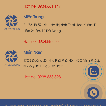
Hotline: 0934.661.147
Miền Trung
B1-78, lô 57, Khu đô thị sinh Thái Hòa Xuân, P.
Hòa Xuân, TP Đà Nẵng
Hotline: 0904.888.551
Miền Nam
17C3 Đường 23, Khu Phố Phú Hội, KDC Vĩnh Phú 2,
Phường Bình Hòa, TP HCM
Hotline:
0938.833.398
@ Copyright spacecooling - Thiết kế bởi Minh Duong Media