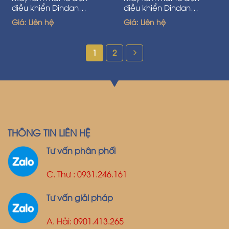
điều khiển Dindan
điều khiển Dindan
-70ACU/005- 2400w
120ACU-P39- 3500w
Giá: Liên hệ
Giá: Liên hệ
1
2
THÔNG TIN LIÊN HỆ
Tư vấn phân phối
C. Thư : 0931.246.161
Tư vấn giải pháp
A. Hải: 0901.413.265