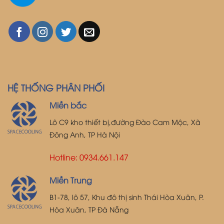
HỆ THỐNG PHÂN PHỐI
Miền bắc
Lô C9 kho thiết bị,đường Đào Cam Mộc, Xã
Đông Anh, TP Hà Nội
Hotline: 0934.661.147
Miền Trung
B1-78, lô 57, Khu đô thị sinh Thái Hòa Xuân, P.
Hòa Xuân, TP Đà Nẵng