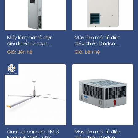
Máy làm mát tủ điện
Máy làm mát tủ điện
điều khiển Dindan
điều khiển Dindan
40ACU-P23- 1200w
20ACU/004- 600w
Giá: Liên hệ
Giá: Liên hệ
Quạt sải cánh lớn HVLS
Máy làm mát tủ điện
Emaxx BONFIG 733S
điều khiển Dindan-