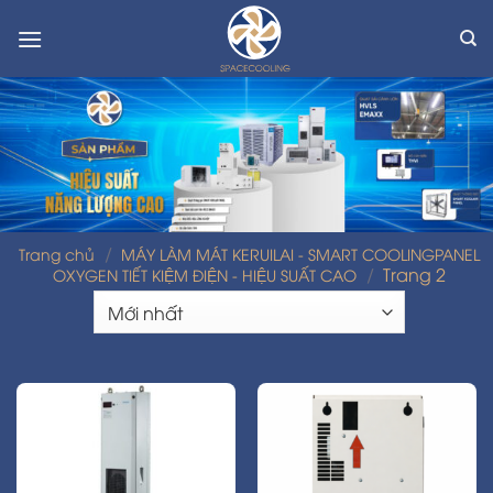
Skip
to
content
/
Trang chủ
MÁY LÀM MÁT KERUILAI - SMART COOLINGPANEL
/
Trang 2
OXYGEN TIẾT KIỆM ĐIỆN - HIỆU SUẤT CAO