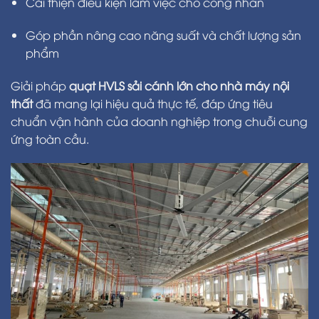
Cải thiện điều kiện làm việc cho công nhân
Góp phần nâng cao năng suất và chất lượng sản
phẩm
Giải pháp
quạt HVLS sải cánh lớn cho nhà máy nội
thất
đã mang lại hiệu quả thực tế, đáp ứng tiêu
chuẩn vận hành của doanh nghiệp trong chuỗi cung
ứng toàn cầu.