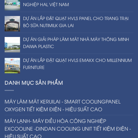
NGHIỆP HAL VIỆT NAM
DỰ ÁN LẮP ĐẶT QUẠT HVLS PANEL CHO TRANG TRẠI
BÒ SỮA NUTIMILK GIA LAI
DỰ ÁN GIẢI PHÁP LÀM MÁT NHÀ MÁY THÔNG MINH
DAIWA PLASTIC
DỰ ÁN LẮP ĐẶT QUẠT HVLS EMAXX CHO MILLENNIUM
FURNITURE
DANH MỤC SẢN PHẨM
MÁY LÀM MÁT KERUILAI - SMART COOLINGPANEL
OXYGEN TIẾT KIỆM ĐIỆN - HIỆU SUẤT CAO
MÁY LẠNH- MÁY ĐIỀU HÒA CÔNG NGHIỆP
EXCOOLINE -DINDAN COOLING UNIT TIẾT KIỆM ĐIỆN -
HIỆU SUẤT CAO