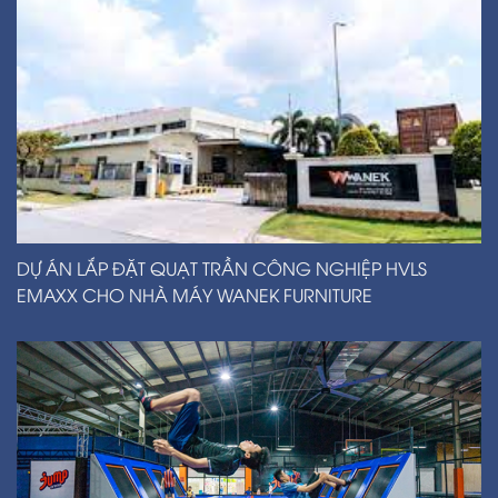
DỰ ÁN LẮP ĐẶT QUẠT TRẦN CÔNG NGHIỆP HVLS
EMAXX CHO NHÀ MÁY WANEK FURNITURE