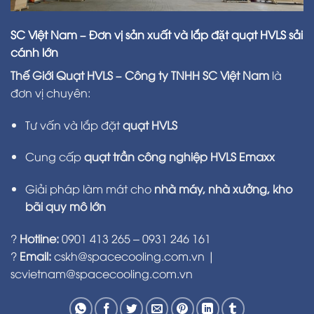
SC Việt Nam – Đơn vị sản xuất và lắp đặt quạt HVLS sải
cánh lớn
Thế Giới Quạt HVLS – Công ty TNHH SC Việt Nam
là
đơn vị chuyên:
Tư vấn và lắp đặt
quạt HVLS
Cung cấp
quạt trần công nghiệp HVLS Emaxx
Giải pháp làm mát cho
nhà máy, nhà xưởng, kho
bãi quy mô lớn
?
Hotline:
0901 413 265 – 0931 246 161
?
Email:
cskh@spacecooling.com.vn
|
scvietnam@spacecooling.com.vn