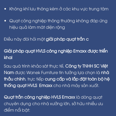
Không khí lưu thông kém ở các khu vực trung tâm
Quạt công nghiệp thông thường không đáp ứng
hiệu quả làm mát diện rộng
Điều này đòi hỏi một
giải pháp quạt trần c
Giải pháp quạt HVLS công nghiệp Emaxx được triển
khai
Sau quá trình khảo sát thực tế,
Công ty TNHH SC Việt
Nam
được Wanek Furniture tin tưởng lựa chọn là
nhà
thầu chính
, trực tiếp
cung cấp và lắp đặt toàn bộ hệ
thống quạt HVLS Emaxx
cho nhà máy sản xuất.
Quạt trần công nghiệp HVLS Emaxx
là dòng quạt
chuyên dụng cho nhà xưởng lớn, sở hữu nhiều ưu
điểm nổi bật: