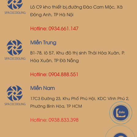
Lô C9 kho thiết bị,đường Đào Cam Mộc, Xã
Đông Anh, TP Hà Nội
Hotline: 0934.661.147
Miền Trung
B1-78, lô 57, Khu đô thị sinh Thái Hòa Xuân, P.
Hòa Xuân, TP Đà Nẵng
Hotline: 0904.888.551
Miền Nam
17C3 Đường 23, Khu Phố Phú Hội, KDC Vĩnh Phú 2,
Phường Bình Hòa, TP HCM
Hotline:
0938.833.398