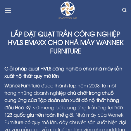
Skip
to
content
LẮP ĐẶT QUẠT TRẦN CÔNG NGHIỆP
HVLS EMAXX CHO NHÀ MÁY WANNEK
FURNITURE
Giải pháp quạt HVLS công nghiệp cho nhà máy sản
xuất nội thất quy mô lớn
Wanek Furniture
được thành lập năm 2008, là một
trong những doanh nghiệp
chủ chốt trong chuỗi
cung ứng của Tập đoàn sản xuất đồ nội thất hàng
đầu Hoa Kỳ
, với mạng lưới cung ứng trải rộng tại
hơn
123 quốc gia trên toàn thế giới
. Nhà máy của Wanek
Furniture có quy mô lớn, dây chuyền sản xuất hiện đại
và yêu cầu cao về môi trường làm việc cho người lao