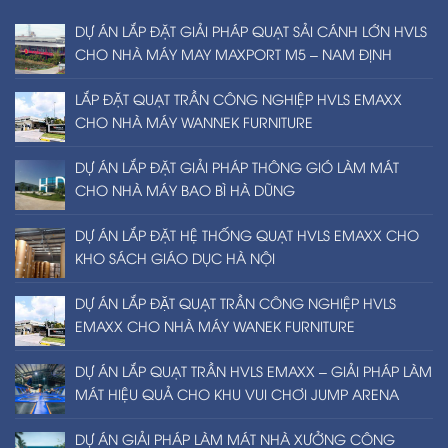
DỰ ÁN LẮP ĐẶT GIẢI PHÁP QUẠT SẢI CÁNH LỚN HVLS
CHO NHÀ MÁY MAY MAXPORT M5 – NAM ĐỊNH
LẮP ĐẶT QUẠT TRẦN CÔNG NGHIỆP HVLS EMAXX
CHO NHÀ MÁY WANNEK FURNITURE
DỰ ÁN LẮP ĐẶT GIẢI PHÁP THÔNG GIÓ LÀM MÁT
CHO NHÀ MÁY BAO BÌ HÀ DŨNG
DỰ ÁN LẮP ĐẶT HỆ THỐNG QUẠT HVLS EMAXX CHO
KHO SÁCH GIÁO DỤC HÀ NỘI
DỰ ÁN LẮP ĐẶT QUẠT TRẦN CÔNG NGHIỆP HVLS
EMAXX CHO NHÀ MÁY WANEK FURNITURE
DỰ ÁN LẮP QUẠT TRẦN HVLS EMAXX – GIẢI PHÁP LÀM
MÁT HIỆU QUẢ CHO KHU VUI CHƠI JUMP ARENA
DỰ ÁN GIẢI PHÁP LÀM MÁT NHÀ XƯỞNG CÔNG