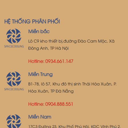
HỆ THỐNG PHÂN PHỐI
Miền bắc
Lô C9 kho thiết bị,đường Đào Cam Mộc, Xã
Đông Anh, TP Hà Nội
Hotline: 0934.661.147
Miền Trung
B1-78, lô 57, Khu đô thị sinh Thái Hòa Xuân, P.
Hòa Xuân, TP Đà Nẵng
Hotline: 0904.888.551
Miền Nam
17C3 Đường 23, Khu Phố Phú Hội, KDC Vĩnh Phú 2,