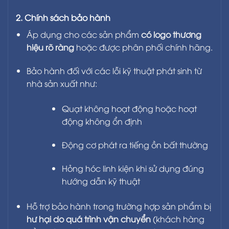
2. Chính sách bảo hành
Kho xưởng, trung tâm logistics
Áp dụng cho các sản phẩm
có logo thương
Trang trại chăn nuôi bò sữa, gia súc
hiệu rõ ràng
hoặc được phân phối chính hãng.
Nhà thi đấu, trung tâm thể thao, không gian
Bảo hành đối với các lỗi kỹ thuật phát sinh từ
lớn
nhà sản xuất như:
Quạt không hoạt động hoặc hoạt
động không ổn định
Động cơ phát ra tiếng ồn bất thường
Hỏng hóc linh kiện khi sử dụng đúng
hướng dẫn kỹ thuật
Hỗ trợ bảo hành trong trường hợp sản phẩm bị
hư hại do quá trình vận chuyển
(khách hàng