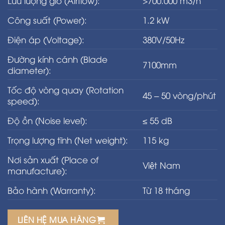
Lưu lượng gió (Airflow):
>700.000 m3/h
Công suất (Power):
1.2 kW
Điện áp (Voltage):
380V/50Hz
Đường kính cánh (Blade
7100mm
diameter):
Tốc độ vòng quay (Rotation
45 – 50 vòng/phút
speed):
Độ ồn (Noise level):
≤ 55 dB
Trọng lượng tĩnh (Net weight):
115 kg
Nơi sản xuất (Place of
Việt Nam
manufacture):
Bảo hành (Warranty):
Từ 18 tháng
LIÊN HỆ MUA HÀNG