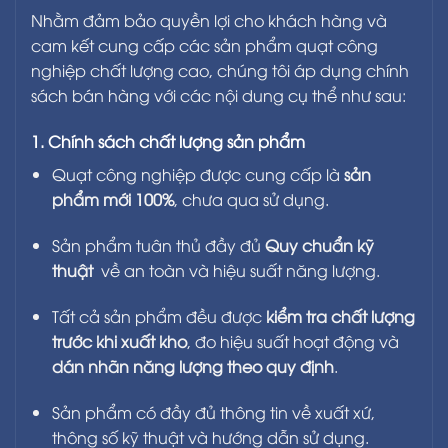
Nhằm đảm bảo quyền lợi cho khách hàng và
Cải thiện lưu thông không khí
cam kết cung cấp các sản phẩm quạt công
nghiệp chất lượng cao, chúng tôi áp dụng chính
Nâng cao hiệu suất làm việc của người lao
sách bán hàng với các nội dung cụ thể như sau:
động
1. Chính sách chất lượng sản phẩm
Giảm stress nhiệt cho vật nuôi, tăng năng suất
Quạt công nghiệp được cung cấp là
sản
chăn nuôi
phẩm mới 100%
, chưa qua sử dụng.
👉
Một giải pháp làm mát hiệu quả – bền vững –
Sản phẩm tuân thủ đầy đủ
Quy chuẩn kỹ
tiết kiệm chi phí.
thuật
về an toàn và hiệu suất năng lượng.
🔹 ỨNG DỤNG CỦA QUẠT HVLS EMAXX
Tất cả sản phẩm đều được
kiểm tra chất lượng
PMSM 733S (Quạt trần công nghiệp HVLS
)
trước khi xuất kho
, đo hiệu suất hoạt động và
dán nhãn năng lượng theo quy định
.
Quạt HVLS Emaxx PMSM 733S
được sử dụng rộng
rãi trong:
Sản phẩm có đầy đủ thông tin về xuất xứ,
thông số kỹ thuật và hướng dẫn sử dụng.
Nhà máy sản xuất công nghiệp