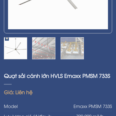
Quạt sải cánh lớn HVLS Emaxx PMSM 733S
Giá: Liên hệ
Model
Emaxx PMSM 733S