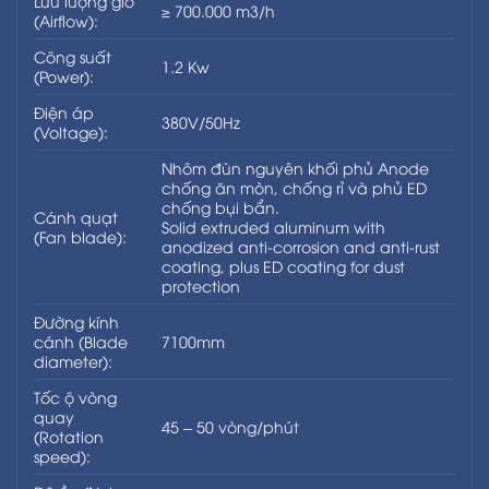
Lưu lượng gió
≥ 700.000 m3/h
(Airflow):
Giảm hiện tượng điểm nóng trong nhà xưởng
Công suất
1.2 Kw
(Power):
Phù hợp cho trần cao, không gian mở
Điện áp
380V/50Hz
(Voltage):
👉
Giải pháp lý tưởn
Nhôm đùn nguyên khối phủ Anode
chống ăn mòn, chống rỉ và phủ ED
✅ Động cơ PMSM – Hiệu suất cao, tiết kiệm năng
chống bụi bẩn.
Cánh quạt
lượng
Solid extruded aluminum with
(Fan blade):
anodized anti-corrosion and anti-rust
Quạt được trang bị
động cơ PMSM nam châm
coating, plus ED coating for dust
vĩnh cửu
, mang lại nhiều ưu điểm vượt trội:
protection
Đường kính
Hiệu suất chuyển đổi điện năng cao
cánh (Blade
7100mm
diameter):
Tiêu thụ điện thấp hơn so với động cơ truyền
Tốc ộ vòng
thống
quay
45 – 50 vòng/phút
(Rotation
speed):
Vận hành êm ái, độ rung và tiếng ồn thấp