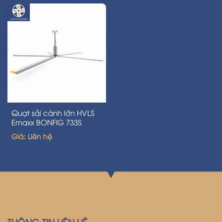
Quạt sải cánh lớn HVLS
Emaxx BONFIG 733S
Giá: Liên hệ
THÔNG TIN LIÊN HỆ