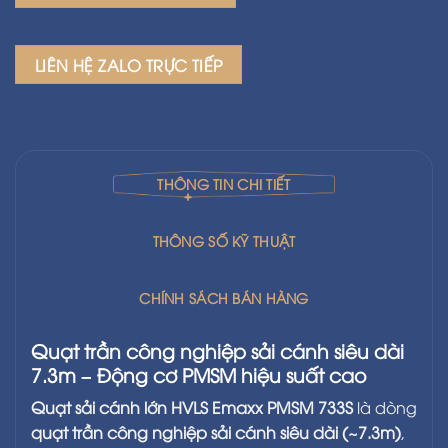
LIÊN HỆ ZALO TRỰC TIẾP
THÔNG TIN CHI TIẾT
THÔNG SỐ KỸ THUẬT
CHÍNH SÁCH BÁN HÀNG
Quạt trần công nghiệp sải cánh siêu dài
7.3m – Động cơ PMSM hiệu suất cao
Quạt sải cánh lớn HVLS Emaxx PMSM 733S
là dòng
quạt trần công nghiệp sải cánh siêu dài (~7.3m)
,